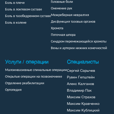
Головные боли
Боль в плече
Онемение рук
Боль в локтевом суставе
Межреберная невралгия
Боль в тазобедренном суставе
Дисфункция тазовых органов
Боль в колене
Хромота
Пяточная шпора
Синдром перемежающейся хромоты
Вены и артерии нижних конечностей
Услуги / операции
Специалисты
Сергей Сарычев
Малоинвазивные спинальные операции
Рувен Гепштейн
Открытые операции на позвоночнике
Алекс Калганов
Отделение реабилитации
Владимир Пак
Ортопедия
Максим Страхов
Максим Кравченко
Максим Кублицкий