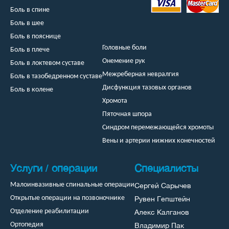
Боль в спине
Боль в шее
Боль в пояснице
Головные боли
Боль в плече
Онемение рук
Боль в локтевом суставе
Межреберная невралгия
Боль в тазобедренном суставе
Дисфункция тазовых органов
Боль в колене
Хромота
Пяточная шпора
Синдром перемежающейся хромоты
Вены и артерии нижних конечностей
Услуги / операции
Специалисты
Сергей Сарычев
Малоинвазивные спинальные операции
Рувен Гепштейн
Открытые операции на позвоночнике
Алекс Калганов
Отделение реабилитации
Владимир Пак
Ортопедия